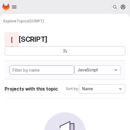
Homepage
Skip to main content
M
Explore
Topics
[SCRIPT]
[SCRIPT]
[
JavaScript
Projects with this topic
Name
Sort by: