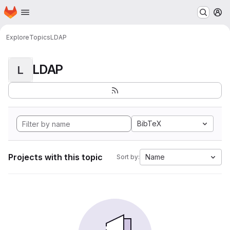
Homepage
Skip to main content
M
Explore
Topics
LDAP
LDAP
L
BibTeX
Projects with this topic
Name
Sort by: