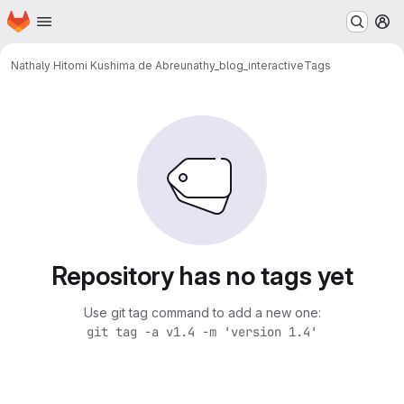
Homepage
Skip to main content
M
Nathaly Hitomi Kushima de Abreu
nathy_blog_interactive
Tags
Repository has no tags yet
Use git tag command to add a new one:
git tag -a v1.4 -m 'version 1.4'