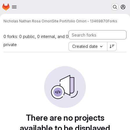
Homepage
Skip to main content
M
Nicholas Nathan Rosa Omori
Site Portifolio Omori - 13469870
Forks
0 forks: 0 public, 0 internal, and 0
private
Created date
There are no projects
available to be displayed