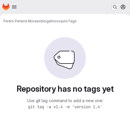
Homepage
Skip to main content
M
Pedro Pereira Moraes
blogdinossauro
Tags
Repository has no tags yet
Use git tag command to add a new one:
git tag -a v1.4 -m 'version 1.4'