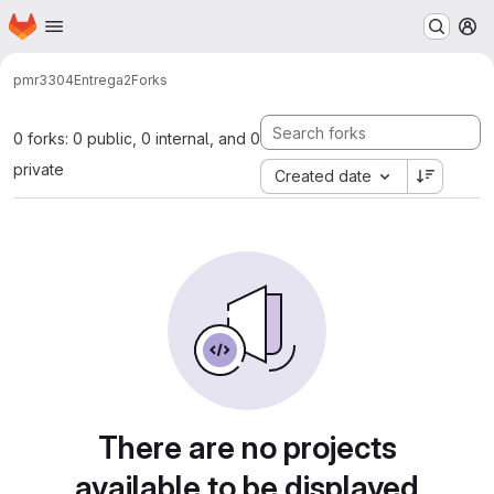
Homepage
Skip to main content
M
pmr3304
Entrega2
Forks
0 forks: 0 public, 0 internal, and 0
private
Created date
There are no projects
available to be displayed