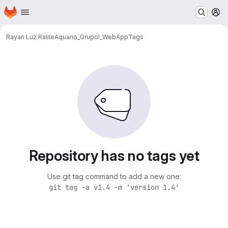
Homepage
Skip to main content
M
Rayan Luz Ralile
Aquario_GrupoI_WebApp
Tags
Repository has no tags yet
Use git tag command to add a new one:
git tag -a v1.4 -m 'version 1.4'