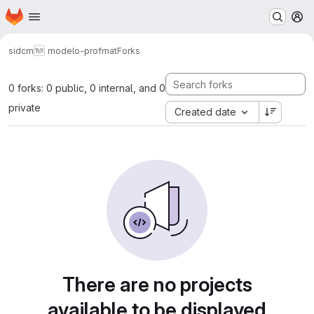
Homepage
Skip to main content
M
sidcm
modelo-profmat
Forks
0 forks: 0 public, 0 internal, and 0
private
Created date
There are no projects
available to be displayed