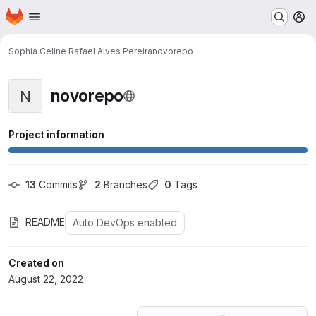
Homepage
Skip to main content
M
Sophia Celine Rafael Alves Pereira
novorepo
novorepo
N
Project information
13
 Commits
2
 Branches
0
 Tags
README
Auto DevOps enabled
Created on
August 22, 2022
Loading