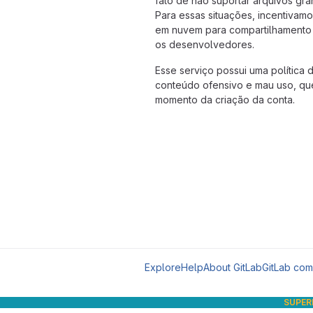
fato de não suportar arquivos g
Para essas situações, incentiva
em nuvem para compartilhamento 
os desenvolvedores.
Esse serviço possui uma política de
conteúdo ofensivo e mau uso, qu
momento da criação da conta.
Explore
Help
About GitLab
GitLab com
SUPER