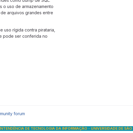
randes como
dump
de SQL.
mos o uso de armazenamento
de arquivos grandes entre
 uso rígida contra pirataria,
e pode ser conferida no
munity forum
INTENDÊNCIA DE TECNOLOGIA DA INFORMAÇÃO
-
UNIVERSIDADE DE SÃO