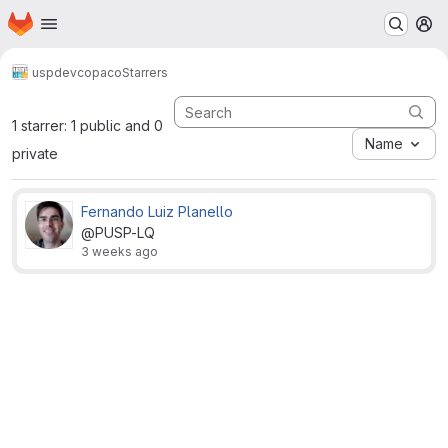
Homepage
Skip to main content
M
uspdev
copaco
Starrers
1 starrer: 1 public and 0
Name
private
Fernando Luiz Planello
@PUSP-LQ
3 weeks ago