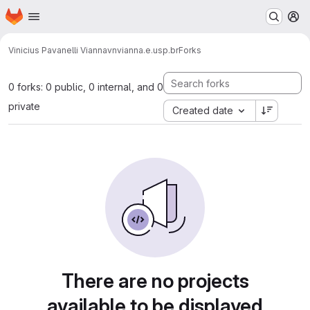
Homepage
Skip to main content
M
Vinicius Pavanelli Vianna
vnvianna.e.usp.br
Forks
0 forks: 0 public, 0 internal, and 0
private
Created date
There are no projects
available to be displayed