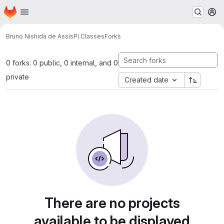
Homepage
Skip to main content
M
Bruno Nishida de Assis
PI Classes
Forks
0 forks: 0 public, 0 internal, and 0
private
Created date
There are no projects
available to be displayed